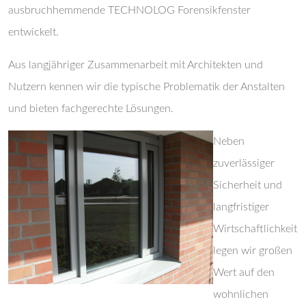
ausbruchhemmende TECHNOLOG Forensikfenster
entwickelt.
Aus langjähriger Zusammenarbeit mit Architekten und
Nutzern kennen wir die typische Problematik der Anstalten
und bieten fachgerechte Lösungen.
Neben
zuverlässiger
Sicherheit und
langfristiger
Wirtschaftlichkeit
legen wir großen
Wert auf den
wohnlichen