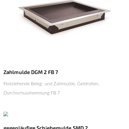
Zahlmulde DGM 2 FB 7
Feststehende Beleg- und Zahlmulde, Geldrollen,
Durchschusshemmung FB 7
gegenläufige Schiebemulde SMD 2