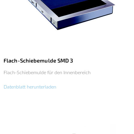
Flach-Schiebemulde SMD 3
Flach-Schiebemulde für den Innenbereich
Datenblatt herunterladen