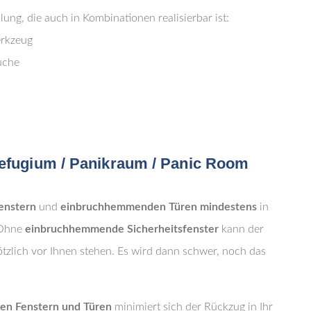
lung, die auch in Kombinationen realisierbar ist:
erkzeug
uche
Refugium / Panikraum / Panic Room
enstern
und
einbruchhemmenden Türen
mindestens
in
 Ohne
einbruchhemmende Sicherheitsfenster
kann der
ötzlich vor Ihnen stehen. Es wird dann schwer, noch das
n Fenstern und Türen
minimiert sich der Rückzug in Ihr